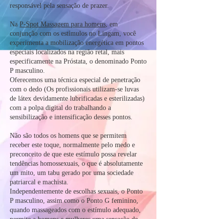
responsável pela sensação de prazer.
Na
P-Spot Massagem para homens
, em
conjunção com os estímulos no Lingam, você
experimenta a mobilização energética em pontos
especiais localizados na região retal, mais
especificamente na Próstata, o denominado Ponto
P masculino.
Oferecemos uma técnica especial de penetração
com o dedo (Os profissionais utilizam-se luvas
de látex devidamente lubrificadas e esterilizadas)
com a polpa digital do trabalhando a
sensibilização e intensificação desses pontos.
Não são todos os homens que se permitem
receber este toque, normalmente pelo medo e
preconceito de que este estímulo possa revelar
tendências homossexuais, o que é absolutamente
um mito, um tabu gerado por uma sociedade
patriarcal e machista.
Independentemente de escolhas sexuais, o Ponto
P masculino, assim como o Ponto G feminino,
quando massageados com o estímulo adequado,