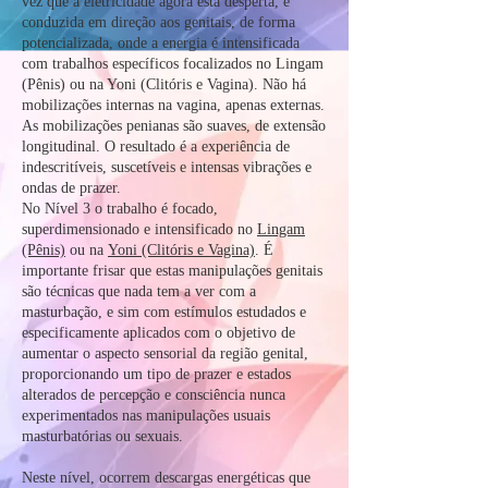
vez que a eletricidade agora está desperta, é
conduzida em direção aos genitais, de forma
potencializada, onde a energia é intensificada
com trabalhos específicos focalizados no Lingam
(Pênis) ou na Yoni (Clitóris e Vagina). Não há
mobilizações internas na vagina, apenas externas.
As mobilizações penianas são suaves, de extensão
longitudinal. O resultado é a experiência de
indescritíveis, suscetíveis e intensas vibrações e
ondas de prazer.
No Nível 3 o trabalho é focado,
superdimensionado e intensificado no
Lingam
(Pênis)
ou na
Yoni (Clitóris e Vagina)
. É
importante frisar que estas manipulações genitais
são técnicas que nada tem a ver com a
masturbação, e sim com estímulos estudados e
especificamente aplicados com o objetivo de
aumentar o aspecto sensorial da região genital,
proporcionando um tipo de prazer e estados
alterados de percepção e consciência nunca
experimentados nas manipulações usuais
masturbatórias ou sexuais.
Neste nível, ocorrem descargas energéticas que