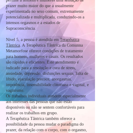
permite a homens e mulheres uma sensação de
prazer muito maior do que a usualmente
experimentada no sexo comum, extremamente
potencializada e multiplicada, conduzindo-os a
intensos orgasmos e a estados de
Supraconsciência.
Nível 5, a pessoa é atendida em
Terapêutica
Tântrica
. A Terapêutica Tântrica da Comunna
Metamorfose oferece condições de tratamento
para homens, mulheres e casais. Os resultados
são rápidos e eficientes. Este atendimento é
indicado para a resolução e cura de stress,
ansiedade, depressão, disfunções sexuais, falta de
libido, ejaculação precoce, anorgasmia,
impotência, insensibilidade clitoriana e vaginal, e
vaginismo.
Os trabalhos individuais atendem especialmente
aos interesses das pessoas que não estão
disponíveis ou não se sentem confortáveis para
realizar os trabalhos em grupo.
A Terapêutica Tântrica também oferece a
possibilidade da pessoa mudar o paradigma do
prazer, da relação com o corpo, com o orgasmo,