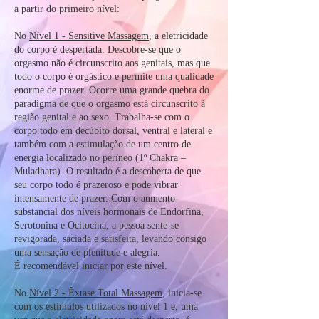
a partir do primeiro nível:
No
Nível 1 - Sensitive Massagem
, a eletricidade
do corpo é despertada. Descobre-se que o
orgasmo não é circunscrito aos genitais, mas que
todo o corpo é orgástico e permite uma qualidade
enorme de prazer. Ocorre uma grande quebra do
paradigma de que o orgasmo está circunscrito à
região genital e ao sexo. Trabalha-se com o
corpo todo em decúbito dorsal, ventral e lateral e
também com a estimulação de um centro de
energia localizado no períneo (1º Chakra –
Muladhara). O resultado é a descoberta de que
seu corpo todo é prazeroso e pode vibrar
intensamente de prazer. Com o aumento
substancial dos níveis hormonais de Endorfina,
Serotonina e Ocitocina, a pessoa sente-se
revigorada, saciada e satisfeita, levando consigo
uma sensação de plenitude e alegria.
É recomendável iniciar por este nível.
No
Nível 2 - Êxtase Total Massagem
, inicia-se
com os estímulos utilizados no nível 1 e, uma