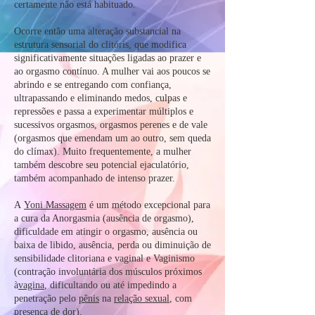
certamente não está habituado.
Ocorre então uma alteração substancial na
estrutura sensorial do clitóris, que modifica
significativamente situações ligadas ao prazer e
ao orgasmo contínuo. A mulher vai aos poucos se
abrindo e se entregando com confiança,
ultrapassando e eliminando medos, culpas e
repressões e passa a experimentar múltiplos e
sucessivos orgasmos, orgasmos perenes e de vale
(orgasmos que emendam um ao outro, sem queda
do clímax). Muito frequentemente, a mulher
também descobre seu potencial ejaculatório,
também acompanhado de intenso prazer.
A
Yoni Massagem
é um método excepcional para
a cura da Anorgasmia (ausência de orgasmo),
dificuldade em atingir o orgasmo, ausência ou
baixa de libido, ausência, perda ou diminuição de
sensibilidade clitoriana e vaginal e Vaginismo
(contração involuntária dos músculos próximos
à
vagina
, dificultando ou até impedindo a
penetração pelo
pênis
na
relação sexual
, com
presença de dor).