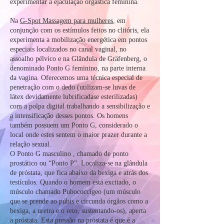
experimentar a ejaculação orgástica feminina.
Na
G-Spot Massagem para mulheres
, em
conjunção com os estímulos feitos no clitóris, ela
experimenta a mobilização energética em pontos
especiais localizados no canal vaginal, no
assoalho pélvico e na Glândula de Gräfenberg, o
denominado Ponto G feminino, na parte interna
da vagina. Oferecemos uma técnica especial de
penetração com o dedo (utilizam-se luvas de
látex devidamente lubrificadase esterilizadas)
com a polpa digital trabalhando a sensibilização e
a intensificação desses pontos. Os homens
também possuem um Ponto G, considerado o
local onde estes sentem o maior prazer durante a
relação sexual.
O Ponto G masculino , chamado de ponto
prostático ou “Ponto P”. Localiza-se na glândula
de próstata, que fica abaixo da bexiga e atrás dos
testículos. Quando o homem está excitado, o
músculo chamado Pubococcígeo (um músculo
que se prende ao púbis e circunda órgãos como a
bexiga, a uretra e o reto, sustentando-os), aperta
a próstata. Esta pressão na próstata é que é a