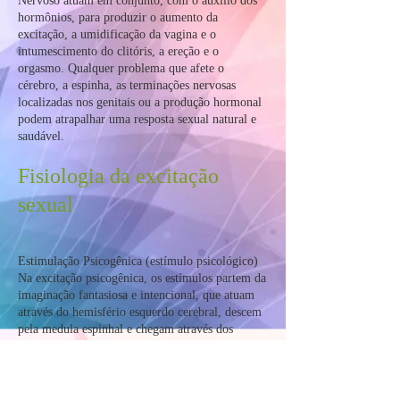
Nervoso atuam em conjunto, com o auxílio dos
hormônios, para produzir o aumento da
excitação, a umidificação da vagina e o
intumescimento do clitóris, a ereção e o
orgasmo. Qualquer problema que afete o
cérebro, a espinha, as terminações nervosas
localizadas nos genitais ou a produção hormonal
podem atrapalhar uma resposta sexual natural e
saudável.
Fisiologia da excitação
sexual
Estimulação Psicogênica (estímulo psicológico)
Na excitação psicogênica, os estímulos partem da
imaginação fantasiosa e intencional, que atuam
através do hemisfério esquerdo cerebral, descem
pela medula espinhal e chegam através dos
nervos até os órgãos genitais.
Este tipo de estimulação ocorre frente a um
estímulo que cause excitação ou desejo sexual,
seja ele visual, tátil, por cheiro, sons,