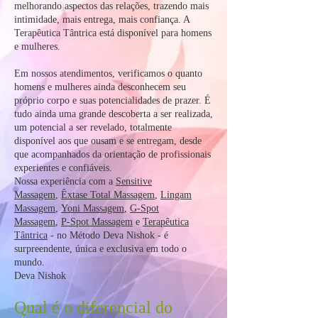
melhorando aspectos das relações, trazendo mais
intimidade, mais entrega, mais confiança. A
Terapêutica Tântrica está disponível para homens
e mulheres.
Em nossos atendimentos, verificamos o quanto
homens e mulheres ainda desconhecem seu
próprio corpo e suas potencialidades de prazer. É
tudo ainda uma grande descoberta a ser realizada,
um potencial a ser revelado, totalmente
disponível aos que ousam e se entregam, desde
que acompanhados da orientação de profissionais
experientes e confiáveis.
Nossa experiência com a
Sensitive
Massagem
,
Êxtase Total Massagem
,
Lingam
Massagem
,
Yoni Massagem
,
G-Spot
Massagem
,
P-Spot Massagem
e
Terapêutica
Tântrica
- no Método Deva Nishok - é
surpreendente, única e exclusiva em todo o
mundo.
Deva Nishok
Qual é o diferencial do