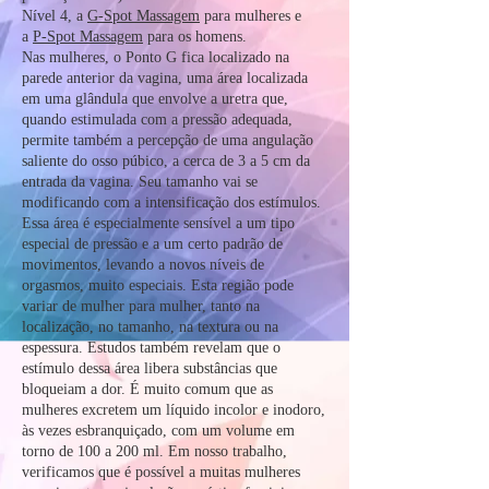
Nível 4, a
G-Spot Massagem
para mulheres e
a
P-Spot Massagem
para os homens.
Nas mulheres, o Ponto G fica localizado na
parede anterior da vagina, uma área localizada
em uma glândula que envolve a uretra que,
quando estimulada com a pressão adequada,
permite também a percepção de uma angulação
saliente do osso púbico, a cerca de 3 a 5 cm da
entrada da vagina. Seu tamanho vai se
modificando com a intensificação dos estímulos.
Essa área é especialmente sensível a um tipo
especial de pressão e a um certo padrão de
movimentos, levando a novos níveis de
orgasmos, muito especiais. Esta região pode
variar de mulher para mulher, tanto na
localização, no tamanho, na textura ou na
espessura. Estudos também revelam que o
estímulo dessa área libera substâncias que
bloqueiam a dor. É muito comum que as
mulheres excretem um líquido incolor e inodoro,
às vezes esbranquiçado, com um volume em
torno de 100 a 200 ml. Em nosso trabalho,
verificamos que é possível a muitas mulheres