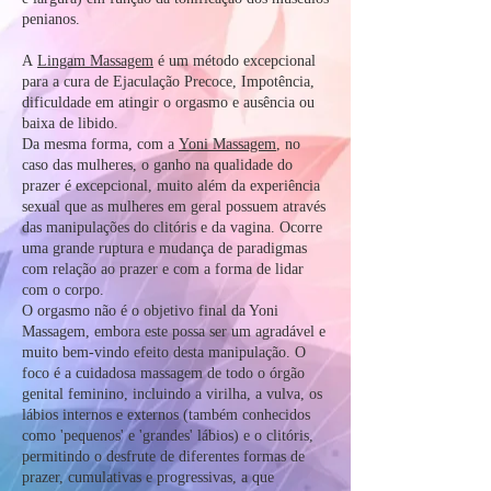
penianos.
A
Lingam Massagem
é um método excepcional
para a cura de Ejaculação Precoce, Impotência,
dificuldade em atingir o orgasmo e ausência ou
baixa de libido.
Da mesma forma, com a
Yoni Massagem
, no
caso das mulheres, o ganho na qualidade do
prazer é excepcional, muito além da experiência
sexual que as mulheres em geral possuem através
das manipulações do clitóris e da vagina. Ocorre
uma grande ruptura e mudança de paradigmas
com relação ao prazer e com a forma de lidar
com o corpo.
O orgasmo não é o objetivo final da Yoni
Massagem, embora este possa ser um agradável e
muito bem-vindo efeito desta manipulação. O
foco é a cuidadosa massagem de todo o órgão
genital feminino, incluindo a virilha, a vulva, os
lábios internos e externos (também conhecidos
como 'pequenos' e 'grandes' lábios) e o clitóris,
permitindo o desfrute de diferentes formas de
prazer, cumulativas e progressivas, a que