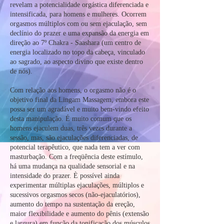
revelam a potencialidade orgástica diferenciada e
intensificada, para homens e mulheres. Ocorrem
orgasmos múltiplos com ou sem ejaculação, sem
declínio do prazer e uma expansão da energia em
direção ao 7º Chakra - Saashara (um centro de
energia localizado no topo da cabeça, vinculado
ao sagrado, ao aspecto divino que existe dentro
de nós).
Com relação aos homens, o orgasmo não é o
objetivo final da Lingam Massagem, embora este
possa ser um agradável e muito bem-vindo efeito
desta manipulação. É muito comum que os
homens ejaculem duas, três vezes durante a
sessão, mas, são ejaculações diferenciadas, de
potencial terapêutico, que nada tem a ver com
masturbação. Com a freqüência deste estímulo,
há uma mudança na qualidade sensorial e na
intensidade do prazer. È possível ainda
experimentar múltiplas ejaculações, múltiplos e
sucessivos orgasmos secos (não-ejaculatórios),
aumento do tempo na sustentação da ereção,
maior flexibilidade e aumento do pênis (extensão
e largura) em função da tonificação dos músculos